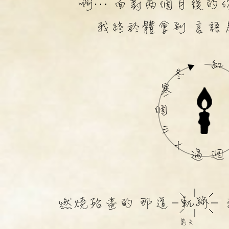
啊… 面對兩個月後的
我終於體會到 言語
紅
冬
寒
個
三
十
過
迴
軌跡
燃燒殆盡的 那道
箭矢