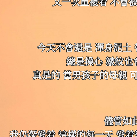
又一次重複着 不會
今天不會還是 渾身泥土
總是操心 皺紋也
真是的 當男孩子的母親 
儘管如
我仍深愛着 這樣的每一天 愛