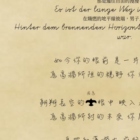
那是通往自由的漫漫
Es ist der lange Weg i
在熾燃的地平線彼端，男子
Hinter dem brennenden Horizon
war.
如今你的眼前 是一
為高牆所阻的視野 你
飛鳥
翱翔長空的
眼中 映
為高牆所封的未來 你