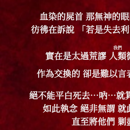
血染的屍首 那無神的眼
彷彿在訴說 「若是失去利
我們
實在是太過荒謬
人類
作為交換的 卻是難以言
絕不能平白死去…吶…
就
如此執念 絕非無謂
就
直至將他們 剿