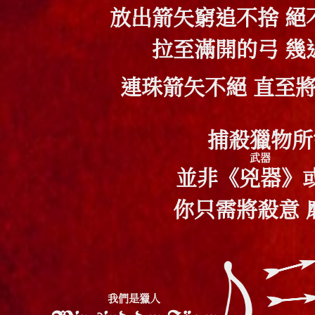
放出箭矢窮追不捨 絕
拉至滿開的弓 幾
連珠箭矢不絕 直至
捕殺獵物所
武器
並非《
兇器
》
你只需將殺意 
我們是獵人