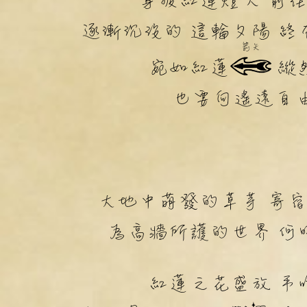
身披紅蓮燈火 前
逐漸沉沒的 這輪夕陽 終
箭矢
宛如紅蓮
縱
也要向遙遠自
大地中萌發的草芽 寄
為高牆所護的世界 何
紅蓮之花盛放 弔