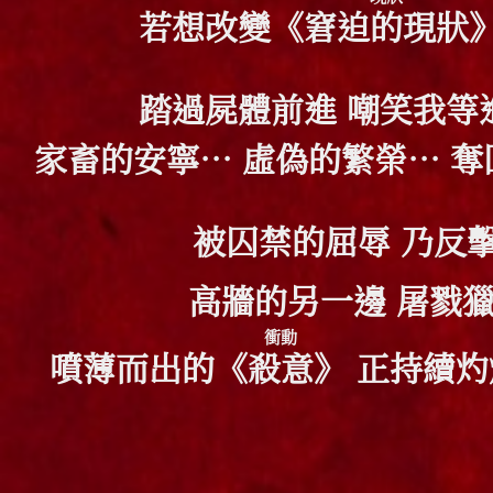
若想改變《
窘迫的現狀
踏過屍體前進 嘲笑我等
家畜的安寧… 虛偽的繁榮… 
被囚禁的屈辱 乃反
高牆的另一邊 屠戮
衝動
噴薄而出的《
殺意
》 正持續灼