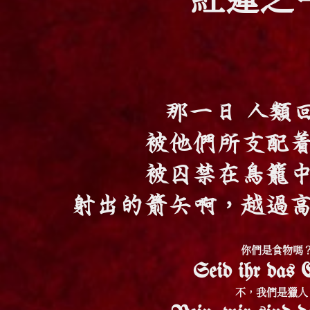
紅蓮之
那一日 人類
被他們所支配
被囚禁在鳥籠
射出的箭矢啊，越過
你們是食物嗎
Seid ihr das 
不，我們是獵人