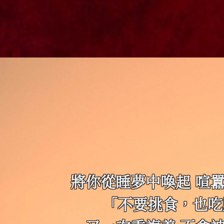
將你從睡夢中喚起 喧
「不要挑食，也吃