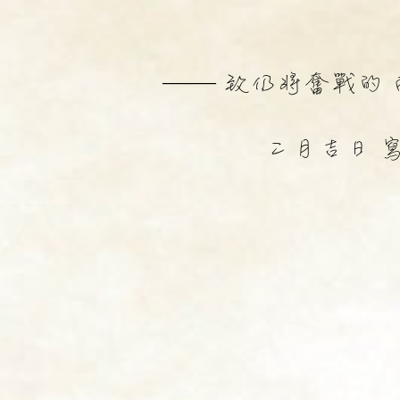
—— 致仍將奮戰的
二月吉日 