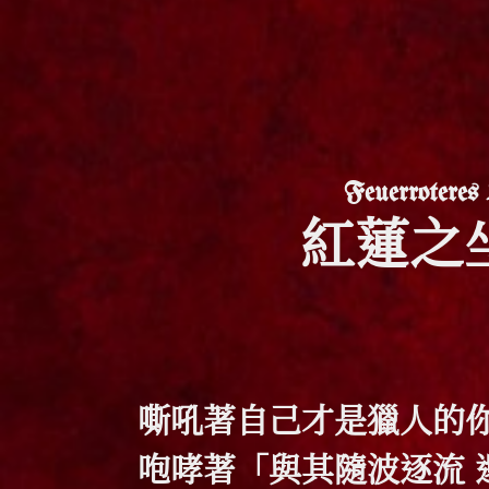
Feuerroteres 
紅蓮之
嘶吼著自己才是獵人的你
咆哮著「與其隨波逐流 