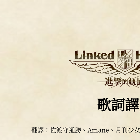
歌詞譯
翻譯：佐渡守通勝、Amane、月刊少