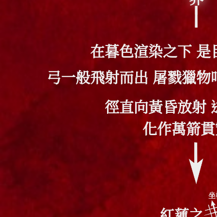
在暮色渲染之下 是
弓一般飛射而出 屠戮獵物
徑直向黃昏放射 
化作萬箭貫
坐
紅蓮之