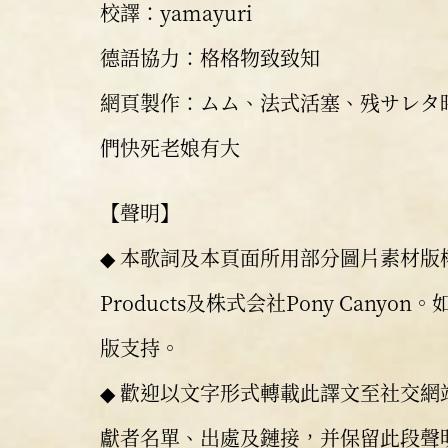
校譯：yamayuri
德語協力：格格物致致知
網頁製作：ムム、法式活塞、残サレタ時間
們快死老娘有大
【聲明】
◆ 本歌詞及本頁面所用部分圖片素材版
Products及株式会社Pony Cany
版支持。
◆ 歡迎以文字形式轉載此譯文至社交
獻者名單、出處及鏈接，并保留此段聲