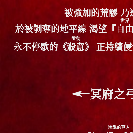
被強加的荒謬 乃
世界
於被剝奪的地平線 渴望『
自
衝動
永不停歇的《
殺意
》 正持續侵
冥府之
進擊的巨人