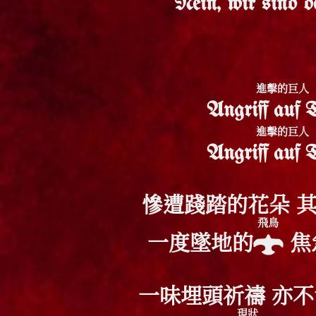
Nein, wir sind d
進擊的巨人
Angriff auf T
進擊的巨人
Angriff auf T
慘遭踐踏的花朵 
飛鳥
一度墜地的
焦
一味埋頭祈禱 亦
現狀