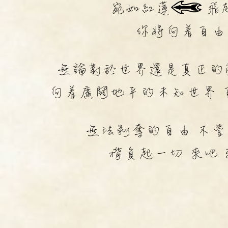
宛如紅蓮
飛
你將向着自由
無論對於世界還是真正的
向着廣闊地平的未知世界 
無法剝奪的自由 不管
揹負起一切 來吧