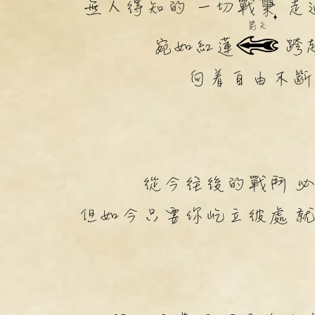
無人得知的 一切戰
走
箭矢
宛如紅蓮
跨
向着自由不斷
從今往後的戰鬥 
但如今只要你屹立彼處 