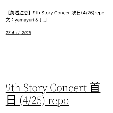
【劇透注意】9th Story Concert次日(4/26)repo
文：yamayuri & […]
27 4 月, 2015
9th Story Concert 首
日 (4/25) repo