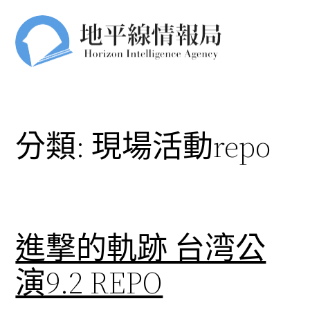
跳
至
主
要
內
容
分類:
現場活動repo
進撃的軌跡 台湾公
演9.2 REPO