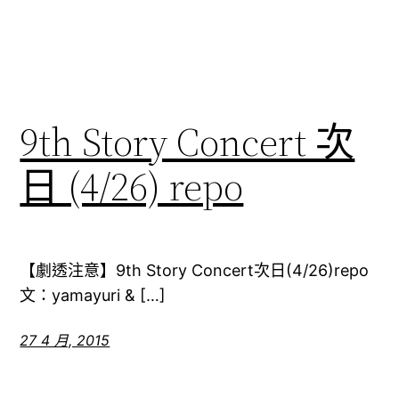
9th Story Concert 次
日 (4/26) repo
【劇透注意】9th Story Concert次日(4/26)repo
文：yamayuri & […]
27 4 月, 2015