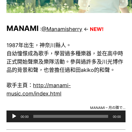
MANAMI
:
@Manamisherry
←
NEW!
1987年出生，神奈川縣人。
自幼憧憬成為歌手，學習過多種樂器，並在高中時
正式開始聲樂及樂隊活動。參與過許多及川光博作
品的背景和聲，也曾擔任過和田akiko的和聲。
歌手主頁：
http://manami-
music.com/index.html
MANAMI – 月の隣で…
音
00:00
00:00
訊
播
放