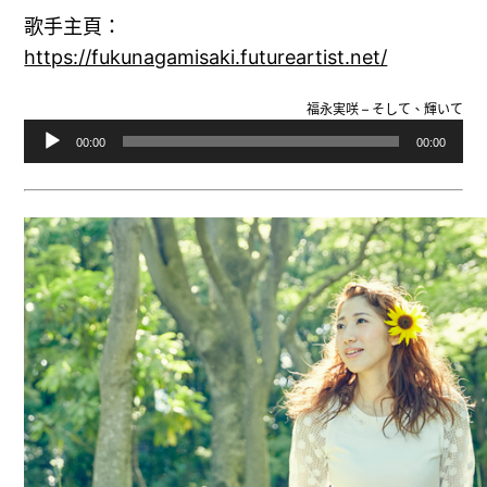
歌手主頁：
https://fukunagamisaki.futureartist.net/
福永実咲 – そして、輝いて
音
00:00
00:00
訊
播
放
器