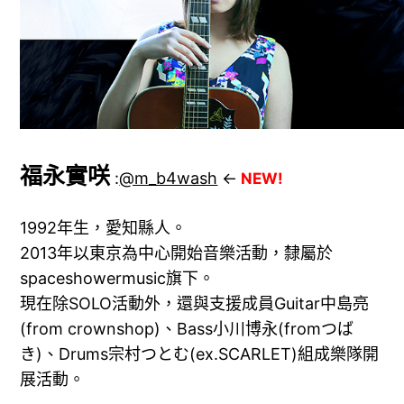
福永實咲
:
@m_b4wash
←
NEW!
1992年生，愛知縣人。
2013年以東京為中心開始音樂活動，隸屬於
spaceshowermusic旗下。
現在除SOLO活動外，還與支援成員Guitar中島亮
(from crownshop)、Bass小川博永(fromつば
き)、Drums宗村つとむ(ex.SCARLET)組成樂隊開
展活動。