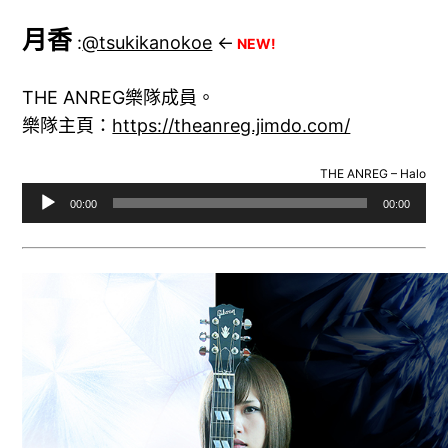
月香
:
@tsukikanokoe
←
NEW!
THE ANREG樂隊成員。
樂隊主頁：
https://theanreg.jimdo.com/
THE ANREG – Halo
音
00:00
00:00
訊
播
放
器