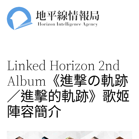
跳
至
主
要
內
容
Linked Horizon 2nd
Album《進撃の軌跡
／進擊的軌跡》歌姬
陣容簡介