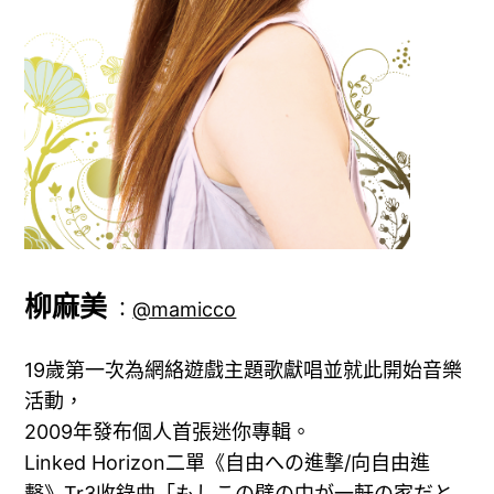
柳麻美
：
@mamicco
19歲第一次為網絡遊戲主題歌獻唱並就此開始音樂
活動，
2009年發布個人首張迷你專輯。
Linked Horizon二單《自由への進撃/向自由進
擊》Tr3收錄曲「もしこの壁の中が一軒の家だと