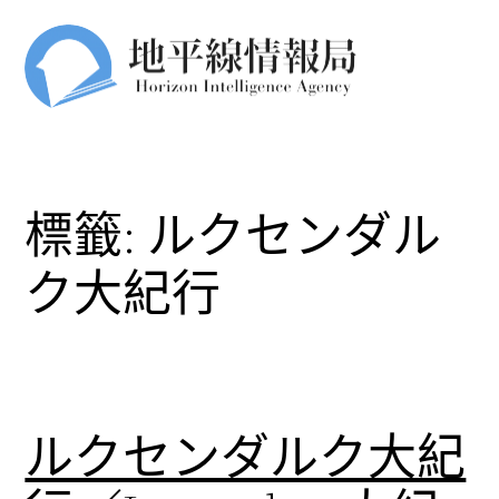
跳
至
主
要
內
容
標籤:
ルクセンダル
ク大紀行
ルクセンダルク大紀