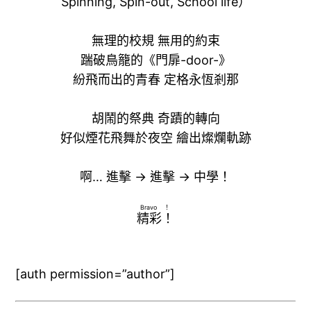
Spinning, Spin-out, School life）
無理的校規 無用的約束
踹破鳥籠的《門扉-door-》
紛飛而出的青春 定格永恆剎那
胡鬧的祭典 奇蹟的轉向
好似煙花飛舞於夜空 繪出燦爛軌跡
啊… 進擊 → 進擊 → 中學！
Bravo！
精彩！
[auth permission=”author”]