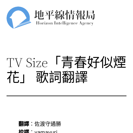
跳
至
主
要
內
容
TV Size「青春好似煙
花」 歌詞翻譯
翻譯
：佐渡守通勝
校譯
：yamayuri