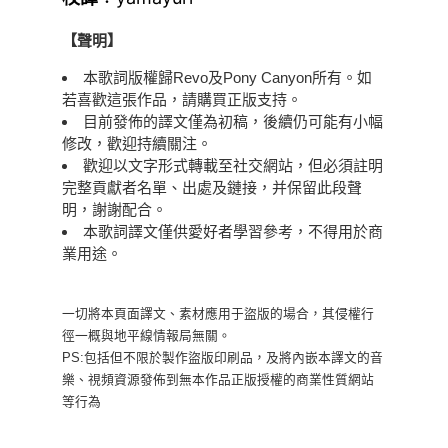
【聲明】
本歌詞版權歸Revo及Pony Canyon所有。如
若喜歡這張作品，請購買正版支持。
目前發佈的譯文僅為初稿，後續仍可能有小幅
修改，歡迎持續關注。
歡迎以文字形式轉載至社交網站，但必須註明
完整貢獻者名單、出處及鏈接，并保留此段聲
明，謝謝配合。
本歌詞譯文僅供愛好者學習參考，不得用於商
業用途。
一切將本頁面譯文、素材應用于盜版的場合，其侵權行
徑一概與地平線情報局無關。
PS:包括但不限於製作盜版印刷品，及將內嵌本譯文的音
樂、視頻資源發佈到無本作品正版授權的商業性質網站
等行為