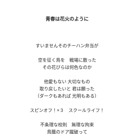
青春は花火のように
すいませんそのチーハン弁当が
空を征く鳥を 戦場に散った
その花びらは何色なのか
他愛もない 大切なもの
取り戻したいと 君は願った
（ダークもあれば 光明もある）
スピンオフ！×３ スクールライフ！
不条理な校則 無理な拘束
鳥籠のドア蹴破って