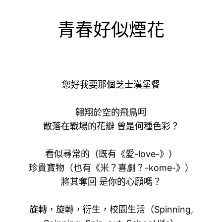
青春好似煙花
您好我要那個芝士漢堡餐
翱翔於空的飛鳥呵
散落在戰場的花瓣 曾是何種色彩？
看似尋常的（既有《愛-love-》）
珍貴寶物（也有《米？喜劇？-kome-》）
將其奪回 是你的心願嗎？
旋轉，旋轉，衍生，校園生活（Spinning,