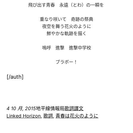
飛び出す青春 永遠（とわ）の一瞬を
重なり咲いて 奇跡の祭典
夜空を舞う花火のように
鮮やかな軌跡を描く
嗚呼 進撃 進撃中学校
ブラボー！
[/auth]
4 10 月, 2015
地平線情報局
歌詞譯文
Linked Horizon
, 
歌詞
, 
青春は花火のように