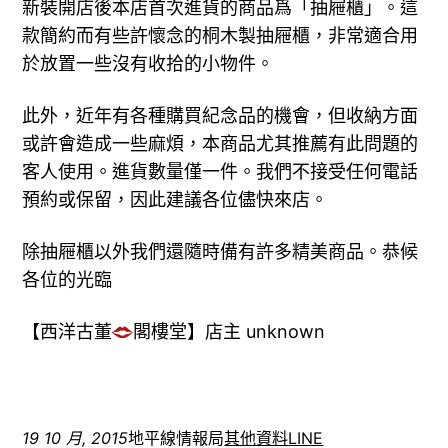
新裝開店後本店首次進貨的商品爲「抽屜櫃」。這
款簡約而有些許懷念的桐木製抽屜櫃，非常適合用
於放置一些沒有收拾的小物件。
此外，近年有各種購買紀念品的機會，但收納方面
或許會造成一些麻煩，本商品尤其推薦有此問題的
客人使用。進貨數量僅一件。我們不接受任何電話
預約或保留，因此建議各位儘快來店。
除抽屜櫃以外我們還隨時備有許多精美商品。恭候
各位的光臨
【西洋古董
閣樓堂】店主 unknown
19 10 月, 2015
地平線情報局
其他資料
LINE