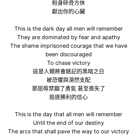
粉身碎骨方休
獻出你的心臟
This is the dark day all men will remember
They are dominated by fear and apathy
The shame imprisoned courage that we have
been discouraged
To chase victory
這是人類將會銘記的黑暗之日
被恐懼與漠然支配
那屈辱禁錮了勇氣 甚至喪失了
追逐勝利的信心
This is the day that all men will remember
Until the end of our destiny
The arcs that shall pave the way to our victory