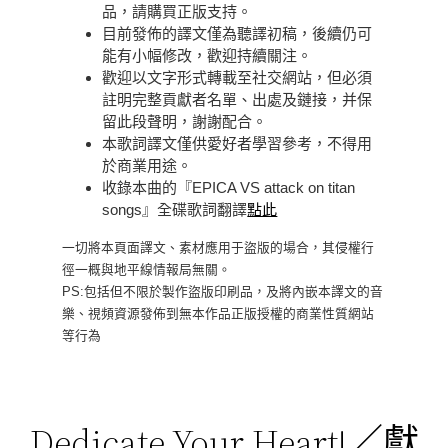
品，請購買正版支持。
目前發佈的譯文僅為聽譯初稿，後續仍可
能有小幅修改，歡迎持續關注。
歡迎以文字形式轉載至社交網站，但必須
註明完整貢獻者名單、出處及鏈接，并保
留此段聲明，謝謝配合。
本歌詞譯文僅供愛好者學習參考，不得用
於商業用途。
收錄本曲的『EPICA VS attack on titan
songs』全碟歌詞翻譯
點此
一切將本頁面譯文、素材應用于盜版的場合，其侵權行
徑一概與地平線情報局無關。
PS:包括但不限於製作盜版印刷品，及將內嵌本譯文的音
樂、視頻資源發佈到無本作品正版授權的商業性質網站
等行為
Dedicate Your Heart!／獻