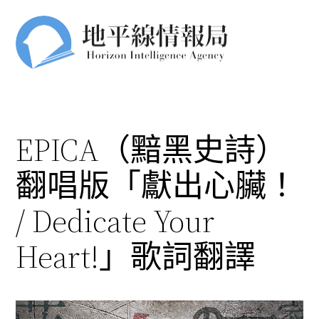
跳
至
主
要
內
容
EPICA（黯黑史詩）
翻唱版「獻出心臟！
/ Dedicate Your
Heart!」歌詞翻譯