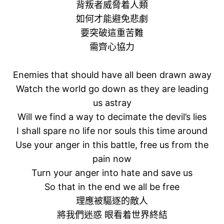
背叛者威脅着人類
如何才能避免悲劇
要突破這重苦難
需齊心協力
Enemies that should have all been drawn away
Watch the world go down as they are leading
us astray
Will we find a way to decimate the devil’s lies
I shall spare no life nor souls this time around
Use your anger in this battle, free us from the
pain now
Turn your anger into hate and save us
So that in the end we all be free
理應被驅逐的敵人
將我們迷惑 眼看着世界終結