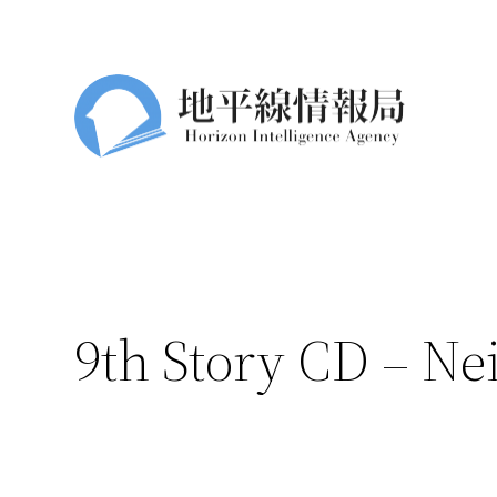
跳
至
主
要
內
容
9th Story CD –