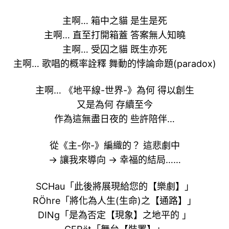
主啊… 箱中之貓 是生是死
主啊… 直至打開箱蓋 答案無人知曉
主啊… 受囚之貓 既生亦死
主啊… 歌唱的概率詮釋 舞動的悖論命題(paradox)
主啊… 《地平線-世界-》為何 得以創生
又是為何 存續至今
作為這無盡日夜的 些許陪伴…
從《主-你-》編織的？ 這悲劇中
→ 讓我來導向 → 幸福的結局……
SCHau「此後將展現給您的【樂劇】」
RÖhre「將化為人生(生命)之【通路】」
DINg「是為否定【現象】之地平的 」