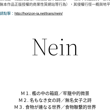
無本作品正版授權的商業性質網站等行為），其侵權行徑一概與地
請點擊：
http://horizon-ia.net/trans/nein/
Nein
Ｍ１. 檻の中の箱庭／牢籠中的微景
Ｍ２. 名もなき女の詩／無名女子之詩
Ｍ３. 食物が連なる世界／食物聯繫的世界