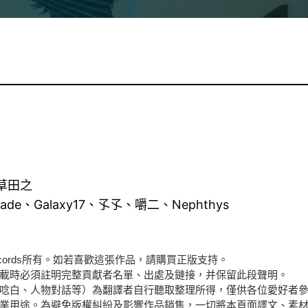
、草田之
e、Galaxy17、孓孓、嚼二、Nephthys
g Records所有。如若喜歡這張作品，請購買正版支持。
載時必須註明完整貢獻者名單、出處及鏈接，并保留此段聲明。
唸白、人物對話等）為翻譯者自行聽取整理所得，僅供各位愛好者
業用途。為避免版權糾紛及影響作品銷售，一切將本頁面譯文、素