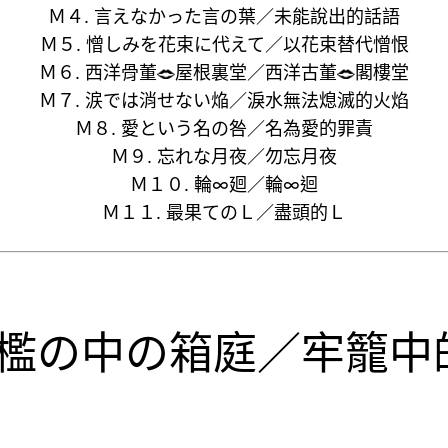
Ｍ４. 言えなかった言の葉／未能說出的話語
Ｍ５. 憎しみを花束に代えて／以花束替代憎恨
Ｍ６. 西洋骨董
屋根裏堂／西洋古董
閣樓堂
Ｍ７. 涙では消せない焔／淚水無法熄滅的火焰
Ｍ８. 愛という名の咎／名為愛的罪責
Ｍ９. 忘れな月夜／勿忘月夜
Ｍ１０. 輪∞廻／輪∞迴
Ｍ１１. 最果てのＬ／盡頭的Ｌ
. 檻の中の箱庭／牢籠中