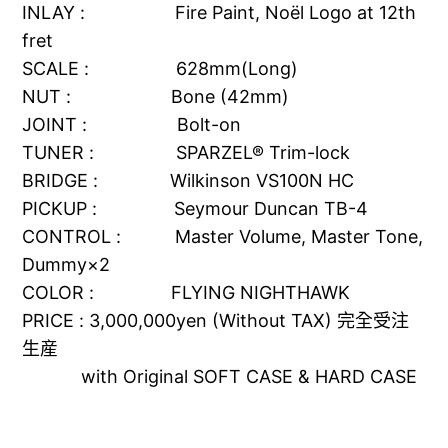
INLAY : Fire Paint, Noël Logo at 12th
fret
SCALE : 628mm(Long)
NUT : Bone (42mm)
JOINT : Bolt-on
TUNER : SPARZEL® Trim-lock
BRIDGE : Wilkinson VS100N HC
PICKUP : Seymour Duncan TB-4
CONTROL : Master Volume, Master Tone,
Dummy×2
COLOR : FLYING NIGHTHAWK
PRICE : 3,000,000yen (Without TAX) 完全受注
生産
with Original SOFT CASE & HARD CASE