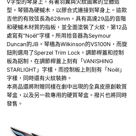
V字型的琴身上，有著羽翼與火紋圖案的立體造
型。琴頸為硬槭木，以膠合式連接到琴身上。這款
吉他的有效弦長為628mm，具有高達29品的音階
和硬槭木材質的指板，並全面塗裝了火紋，第12品
處寫有“Noël”字樣。所用拾音器為Seymour
Duncan的JB。琴橋為Wilkinson的VS100N，而旋
鈕則選用了Sperzel Trim Lock。調節桿蓋和控制
板為鋁制，在調節桿蓋上刻有「VANISHING
STARLIGHT」字樣，而控制板上則刻有「Noël」
字樣，同時還有火紋裝飾。
本商品還將附贈同樣在劇中出現的全真皮原創軟質
琴盒，以及另一款專用的硬質琴盒。撥片也將同時
發售。