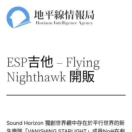
跳
至
主
要
內
容
ESP吉他 – Flying
Nighthawk 開販
Sound Horizon 獨創世界觀中存在於平行世界的新
生樂隊「VANISHING STARLIGHT」成員Noël在劇